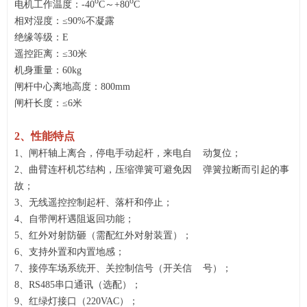
o
o
电机工作温度：-40
C～+80
C
相对湿度：≤90%不凝露
绝缘等级：E
遥控距离：≤30米
机身重量：60kg
闸杆中心离地高度：800mm
闸杆长度：≤6米
2、性能特点
1、闸杆轴上离合，停电手动起杆，来电自 动复位；
2、曲臂连杆机芯结构，压缩弹簧可避免因 弹簧拉断而引起的事
故；
3、无线遥控控制起杆、落杆和停止；
4、自带闸杆遇阻返回功能；
5、红外对射防砸（需配红外对射装置）；
6、支持外置和内置地感；
7、接停车场系统开、关控制信号（开关信 号）；
8、RS485串口通讯（选配）；
9、红绿灯接口（220VAC）；