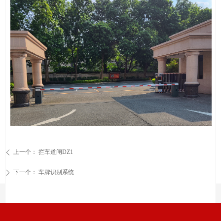
上一个：
拦车道闸DZ1
ꄴ
下一个：
车牌识别系统
ꄲ