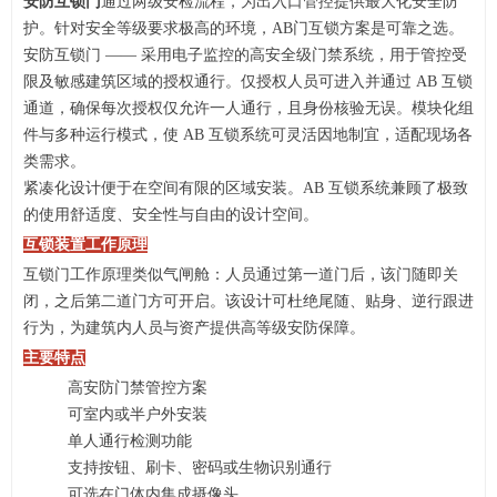
安防互锁门
通过两级安检流程，为出入口管控提供最大化安全防
护。针对安全等级要求极高的环境，AB门互锁方案是可靠之选。
安防互锁门 —— 采用电子监控的高安全级门禁系统，用于管控受
限及敏感建筑区域的授权通行。仅授权人员可进入并通过 AB 互锁
通道，确保每次授权仅允许一人通行，且身份核验无误。模块化组
件与多种运行模式，使 AB 互锁系统可灵活因地制宜，适配现场各
类需求。
紧凑化设计便于在空间有限的区域安装。AB 互锁系统兼顾了极致
的使用舒适度、安全性与自由的设计空间。
互锁装置工作原理
互锁门工作原理类似气闸舱：人员通过第一道门后，该门随即关
闭，之后第二道门方可开启。该设计可杜绝尾随、贴身、逆行跟进
行为，为建筑内人员与资产提供高等级安防保障。
主要特点
高安防门禁管控方案
可室内或半户外安装
单人通行检测功能
支持按钮、刷卡、密码或生物识别通行
可选在门体内集成摄像头