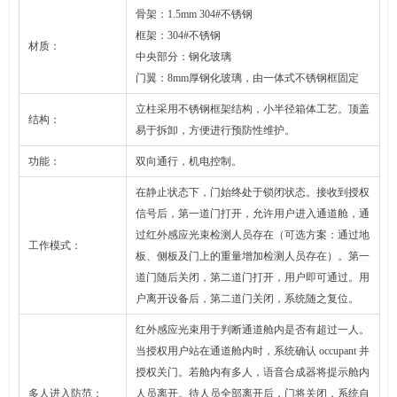
骨架：1.5mm 304#不锈钢
框架：304#不锈钢
材质：
中央部分：钢化玻璃
门翼：8mm厚钢化玻璃，由一体式不锈钢框固定
立柱采用不锈钢框架结构，小半径箱体工艺。顶盖
结构：
易于拆卸，方便进行预防性维护。
功能：
双向通行，机电控制。
在静止状态下，门始终处于锁闭状态。接收到授权
信号后，第一道门打开，允许用户进入通道舱，通
过红外感应光束检测人员存在（可选方案：通过地
工作模式：
板、侧板及门上的重量增加检测人员存在）。第一
道门随后关闭，第二道门打开，用户即可通过。用
户离开设备后，第二道门关闭，系统随之复位。
红外感应光束用于判断通道舱内是否有超过一人。
当授权用户站在通道舱内时，系统确认 occupant 并
授权关门。若舱内有多人，语音合成器将提示舱内
多人进入防范：
人员离开。待人员全部离开后，门将关闭，系统自